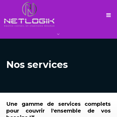
Aller
au
contenu
principal
+221 33 823 35 10
+221 76 338 02 10
info[at]netlogik.net
Lot 109 Central Park
Nos services
Avenue Malick Sy x Autoroute
DAKAR Sénégal
Une gamme de services complets
pour couvrir l'ensemble de vos